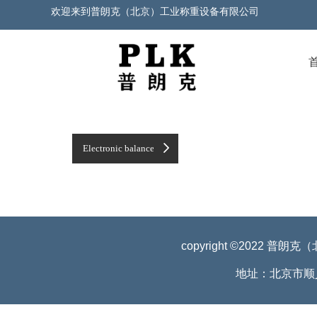
欢迎来到普朗克（北京）工业称重设备有限公司
Electronic balance
copyright ©
2022 普朗
地址：北京市顺