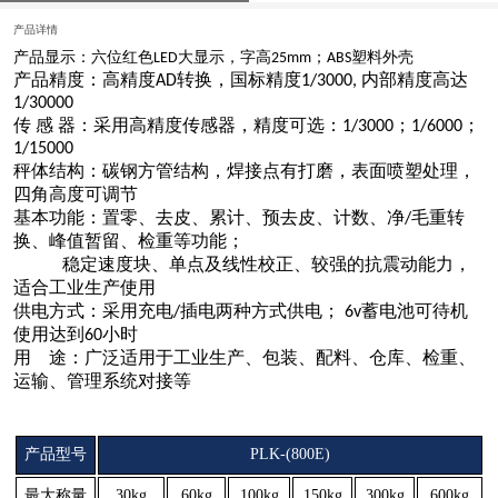
产品详情
产品显示：六位红色
大显示，字高
；
塑料外壳
LED
25mm
ABS
产品精度：高精度
转换，国标精度
内部精度高达
AD
1/3000,
1/30000
传 感 器：采用高精度传感器，精度可选：
；
；
1/3000
1/6000
1/15000
秤体结构：碳钢方管结构，焊接点有打磨，表面喷塑处理，
四角高度可调节
基本功能：置零、去皮、累计、预去皮、计数、净
毛重转
/
换、峰值暂留、检重等功能；
稳定速度块、单点及线性校正、较强的抗震动能力，
适合工业生产使用
供电方式：采用充电
插电两种方式供电；
蓄电池可待机
/
6v
使用达到
小时
60
用 途：广泛适用于工业生产、包装、配料、仓库、检重、
运输、管理系统对接等
产品型号
PLK-(800E)
最大称量
30kg
60kg
100kg
150kg
300kg
600kg