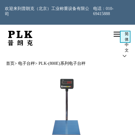
欢迎来到普朗克（北京）工业称重设备有限公
电话：
010-
69415888
司

简
体
中
文

首页
>
电子台秤
>
PLK-(800E)系列电子台秤